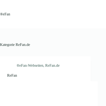
Zum
Inhalt
springen
®eFan
Kategorie
ReFan.de
®eFan-Webseiten
,
ReFan.de
ReFan